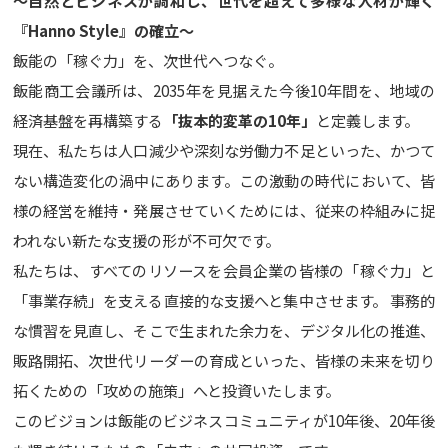
～自然とビジネスが調和し、世代を超えて多様な人材が輝く
『Hanno Style』の確立～
飯能の「稼ぐ力」を、次世代へつなぐ。
飯能商工会議所は、2035年を見据えた今後10年間を、地域の
経済基盤を再構築する
「抜本的変革の10年」
と定義します。
現在、私たちは人口減少や深刻な労働力不足といった、かつて
ない構造変化の渦中にあります。この激動の時代において、皆
様の経営を維持・発展させていくためには、従来の枠組みに捉
われない新たな支援の形が不可欠です。
私たちは、すべてのリソースを会員企業の皆様の「稼ぐ力」と
「事業存続」を支える直接的な支援へと集中させます。 事務的
な慣習を見直し、そこで生まれた余力を、デジタル化の推進、
販路開拓、次世代リーダーの育成といった、皆様の未来を切り
拓くための「攻めの施策」へと投資いたします。
このビジョンは飯能のビジネスコミュニティが10年後、20年後